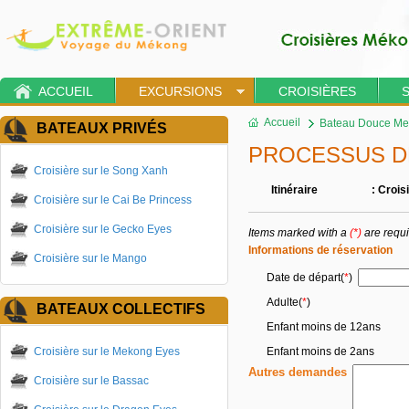
ACCUEIL
EXCURSIONS
CROISIÈRES
Accueil
Bateau Douce M
BATEAUX PRIVÉS
PROCESSUS D
Croisière sur le Song Xanh
Itinéraire
: Crois
Croisière sur le Cai Be Princess
Croisière sur le Gecko Eyes
Items marked with a
(*)
are requ
Informations de réservation
Croisière sur le Mango
Date de départ(
*
)
Adulte
(
*
)
BATEAUX COLLECTIFS
Enfant moins de 12ans
Croisière sur le Mekong Eyes
Enfant moins de 2ans
Autres demandes
Croisière sur le Bassac