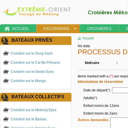
ACCUEIL
EXCURSIONS
CROISIÈRES
Accueil
BATEAUX PRIVÉS
No data
PROCESSUS D
Croisière sur le Song Xanh
Croisière sur le Cai Be Princess
Itinéraire
:
Croisière sur le Gecko Eyes
Items marked with a
(*)
are requ
Croisière sur le Mango
Informations de réservation
Date de départ(
*
)
BATEAUX COLLECTIFS
Adulte
(
*
)
Enfant moins de 12ans
Croisière sur le Mekong Eyes
Enfant moins de 2ans
Croisière sur le Bassac
Autres demandes