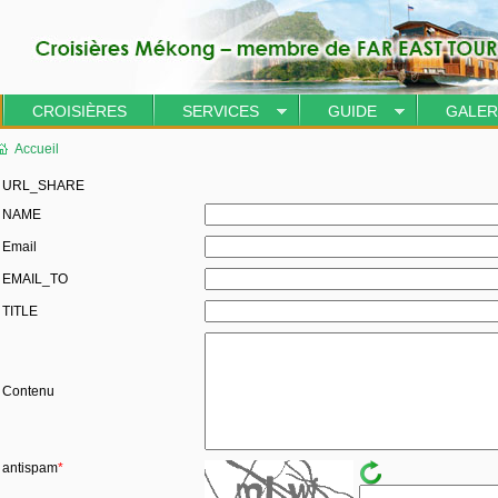
CROISIÈRES
SERVICES
GUIDE
GALER
Accueil
URL_SHARE
NAME
Email
EMAIL_TO
TITLE
Contenu
antispam
*