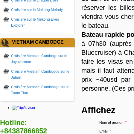
Croisière sur le Dragon Eyes
réserver les bil
Croisière sur le Mekong Melody
viendra vous cher
Croisière sur le Mekong Eyes
le bateau.
Explorer
Bateau rapide po
VIETNAM CAMBODGE
à 07h30 (auprès
Bluecruiser) à Ch
Croisière Vietnam Camboge sur le
faire les visas e
Jayavarman
mais il faut att
Croisière Vietnam Cambodge sur le
Jahan
prix ~40usd par
personne. (Ces pri
Croisière Vietnam Cambodge sur le
Toum Tiou
Affichez
Hotline:
Nom et prénom
*
+84387866852
Email
*