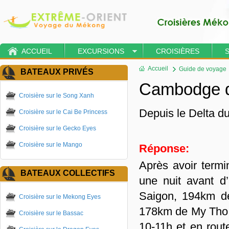
ACCUEIL
EXCURSIONS
CROISIÈRES
Accueil
Guide de voyage
BATEAUX PRIVÉS
Cambodge d
Croisière sur le Song Xanh
Depuis le Delta 
Croisière sur le Cai Be Princess
Croisière sur le Gecko Eyes
Croisière sur le Mango
Réponse:
Après avoir termi
BATEAUX COLLECTIFS
une nuit avant d’
Saigon, 194km d
Croisière sur le Mekong Eyes
178km de My Tho.
Croisière sur le Bassac
10-11h et en rout