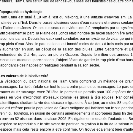
visiteurs. Tram Chim est un lieu de rendez-vous idéal des touristes des quatre coi
Topographie et hydrologie
Tram Chim est situé à 19 km à l'est du Mékong, à une altitude d'environ 1m. La 
inclinée vers l'Est. Dans le passé, plusieurs cours d'eau naturels et rivières coulai
la Plaine des Joncs. Or, ces ruisseaux et rivières ont été remplacés par un systè
artificiellement le parc, la Plaine des Joncs était inondée de façon saisonnière ave
sept mois par an. Depuis les eaux sont conduites par un système de vidange qui ir
trop plein d'eau. Ainsi, le parc national est inondé moins de deux à trois mois p
à augmenter en juin, au début de la saison des pluies. Entre Septembre et Dé
profondeur de 2 à 4m, avec un pic en Octobre. Depuis le milieu des années 1
construites autour du parc national, l'objectif étant de garder le trop-plein d'eau ho
l'abondance des nappes phréatiques pendant la saison sèche.
Les valeurs de la biodiversité
La végétation du parc national de Tram Chim comprend un mélange de prairi
marécages. La forêt s'étale sur tout le parc entre prairies et marécages. Le parc e
trouver du riz sauvage. Avec 7612ha, le parc est un paradis pour 100 espèces de
rares en voie d'extinction d'oiseaux comme les grues à tête rouges. Par consé
scientifiques étudiant la vie des oiseaux migrateurs. À ce jour, au moins 88 espè
site est célèbre pour la population de Grues Antigone qui habitent sur le site pend
venir ici. Toutefois, en raison de certains aménagements inappropriés dans fin de
à environ 82 oiseaux dans la saison 2005. Est également menacée l'outarde du Ben
l'espèce se reproduit sur le site avant de partir en migration à la fin de la saiso
l'espèce mais cela reste encore à être confirmé. On trouve également bien d'au