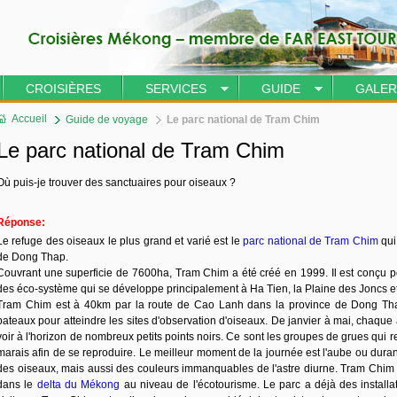
CROISIÈRES
SERVICES
GUIDE
GALER
Accueil
Guide de voyage
Le parc national de Tram Chim
Le parc national de Tram Chim
Où puis-je trouver des sanctuaires pour oiseaux ?
Réponse:
Le refuge des oiseaux le plus grand et varié est le
parc national de Tram Chim
qui
de Dong Thap.
Couvrant une superficie de 7600ha, Tram Chim a été créé en 1999. Il est conçu pou
des éco-système qui se développe principalement à Ha Tien, la Plaine des Joncs et 
Tram Chim est à 40km par la route de Cao Lanh dans la province de Dong Thap
bateaux pour atteindre les sites d'observation d'oiseaux. De janvier à mai, chaque an
voir à l'horizon de nombreux petits points noirs. Ce sont les groupes de grues qui 
marais afin de se reproduire. Le meilleur moment de la journée est l'aube ou duran
des oiseaux, mais aussi des couleurs immanquables de l'astre diurne. Tram Chim e
dans le
delta du Mékong
au niveau de l'écotourisme. Le parc a déjà des installa