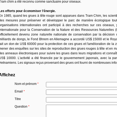
Tram chim a été reconnu comme sanctuaire pour oiseaux.
Les efforts pour économiser l'énergie.
En 1985, quand les grues à tête rouge sont apparues dans Tram Chim, les scientif
des mesures pour préserver et développer le parc de manière écologique tout
organisations internationales ont participé à des recherches sur ces oiseaux,
Internationale pour la Conservation de la Nature et des Ressources Naturelles (
officiellement devenu zone naturelle nationale de conservation par la décision du
milliards de dongs, le Fond Bhrem en Allemagne a accordé US$ 15000 et le Ro
fait un don de US$ 60000 pour la protection de ces grues et l'amélioration de la
mener des enquêtes sur les sites de reproduction des grues rouges à tête et en m
des anneaux électroniques pour suivre les grues dans leurs migrations et connaî
US$ 10000. L'activité a été financée par le gouvernement japonais, avec la parti
vietnamiens. Les signaux reçus provenant des grues ont fourni de nombreuses infor
Affichez
Nom et prénom
*
Email
*
Titre
Question
*