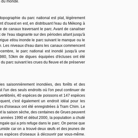
ns du monde.
topographie du parc national est plat, légèrement
ent d'ouest en est, en distribuant l'eau du Mékong à
me de canaux traversant le parc. Avant de canaliser
c de l'eau stagnante sur des périodes allant jusqu'à
rigue et/ou inonde le parc suivant le manque ou le
ar an. Les niveaux d'eau dans les canaux commencent
cembre, le parc national est inondé jusqu'à une
980, 53km de digues équipées d'écluses ont été
rs du parc suivant les crues du fleuve et de préserver
es saisonnièrement inondées, des forêts et des
st l'un des seuls endroits où l'on peut continuer de
 vertébrés, 40 espèces de poissons et 147 espèces
quent, c'est également un endroit idéal pour les
ces d'oiseaux ont été enregistrées à Tram Chim. Le
ant la saison sèche, des centaines de Grues peuvent
s années 1990 et début 2000, la population a chuté
gale qui a pris refuge dans le parc. On pense que
n humide car on a trouvé deux œufs et des jeunes de
tres espèces d'oiseaux à découvrir par vous-même.