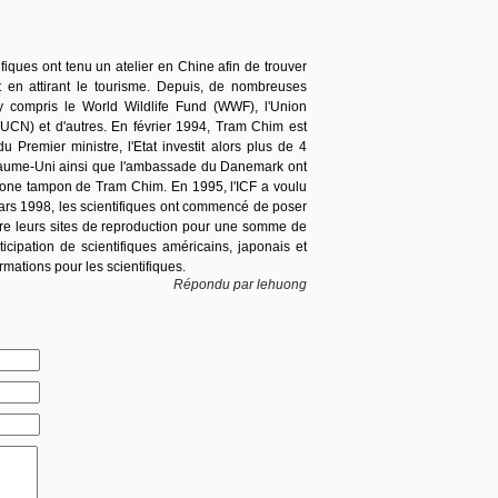
iques ont tenu un atelier en Chine afin de trouver
 en attirant le tourisme. Depuis, de nombreuses
 y compris le World Wildlife Fund (WWF), l'Union
IUCN) et d'autres. En février 1994, Tram Chim est
 Premier ministre, l'Etat investit alors plus de 4
yaume-Uni ainsi que l'ambassade du Danemark ont
 zone tampon de Tram Chim. En 1995, l'ICF a voulu
ars 1998, les scientifiques ont commencé de poser
tre leurs sites de reproduction pour une somme de
cipation de scientifiques américains, japonais et
mations pour les scientifiques.
Répondu par lehuong