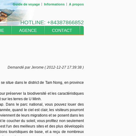
Guide de voyage
Informations
A propos
HOTLINE:
+84387866852
IE
AGENCE
CONTACT
Demandé par Jerome ( 2012-12-27 17:39:38 )
 se situe dans le district de Tam Nong, en province
r préserver la biodiversité et les caractéristiques
sur les terres de U Minh.
. Dans le parc national, vous pouvez louer des
née, quand le ciel est clair, les visiteurs pourront
reviennent de leurs migrations et se posent dans les
t le coucher du soleil, vous profitez non seulement
st l'un des meilleurs sites et des plus développés
tions touristiques de base, et a reçu de nombreux