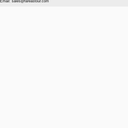
Email: sales@fareastour.com