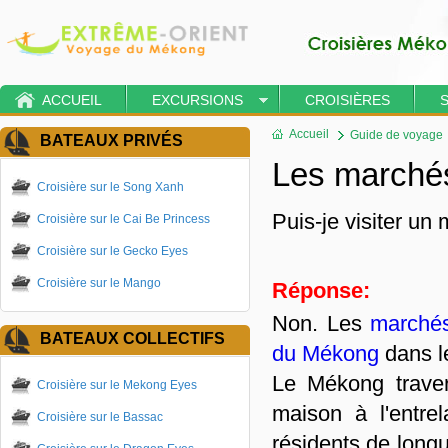
ACCUEIL
EXCURSIONS
CROISIÈRES
Accueil
Guide de voyage
BATEAUX PRIVÉS
Les marchés
Croisière sur le Song Xanh
Puis-je visiter un
Croisière sur le Cai Be Princess
Croisière sur le Gecko Eyes
Croisière sur le Mango
Réponse:
Non. Les
marchés
BATEAUX COLLECTIFS
du Mékong
dans l
Le Mékong traver
Croisière sur le Mekong Eyes
maison à l'entre
Croisière sur le Bassac
résidents de long