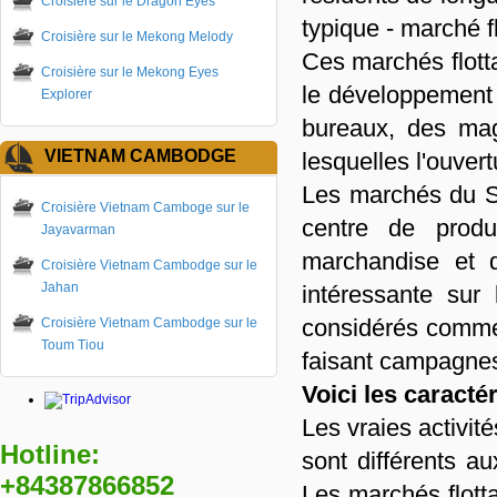
Croisière sur le Dragon Eyes
typique - marché fl
Croisière sur le Mekong Melody
Ces marchés flott
Croisière sur le Mekong Eyes
le développement
Explorer
bureaux, des ma
VIETNAM CAMBODGE
lesquelles l'ouver
Les marchés du Su
Croisière Vietnam Camboge sur le
centre de produ
Jayavarman
marchandise et d
Croisière Vietnam Cambodge sur le
Jahan
intéressante sur
considérés comme 
Croisière Vietnam Cambodge sur le
Toum Tiou
faisant campagnes
Voici les caracté
Les vraies activit
Hotline:
sont différents a
+84387866852
Les marchés flotta