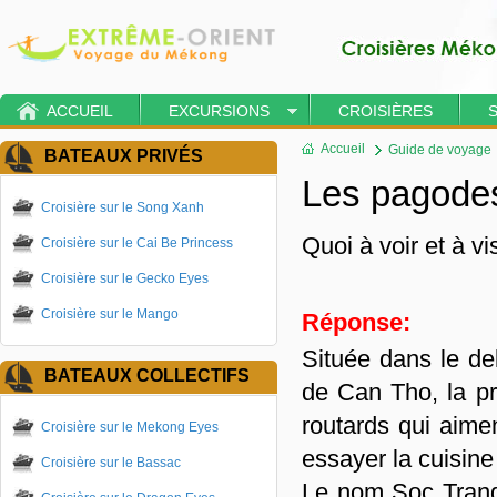
ACCUEIL
EXCURSIONS
CROISIÈRES
Accueil
Guide de voyage
BATEAUX PRIVÉS
Les pagode
Croisière sur le Song Xanh
Quoi à voir et à vi
Croisière sur le Cai Be Princess
Croisière sur le Gecko Eyes
Croisière sur le Mango
Réponse:
Située dans le d
BATEAUX COLLECTIFS
de Can Tho, la pr
routards qui aime
Croisière sur le Mekong Eyes
essayer la cuisine
Croisière sur le Bassac
Le nom Soc Trang 