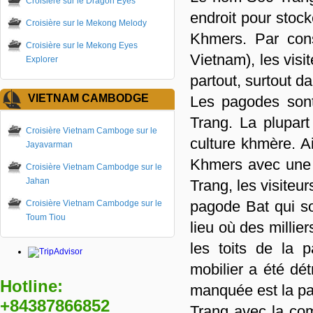
Croisière sur le Dragon Eyes
endroit pour stock
Croisière sur le Mekong Melody
Khmers. Par cons
Croisière sur le Mekong Eyes
Vietnam), les visi
Explorer
partout, surtout 
VIETNAM CAMBODGE
Les pagodes sont
Trang. La plupart
Croisière Vietnam Camboge sur le
culture khmère. Ai
Jayavarman
Khmers avec une a
Croisière Vietnam Cambodge sur le
Jahan
Trang, les visiteu
pagode Bat qui so
Croisière Vietnam Cambodge sur le
Toum Tiou
lieu où des millie
les toits de la 
mobilier a été dé
Hotline:
manquée est la p
+84387866852
Trang avec la com