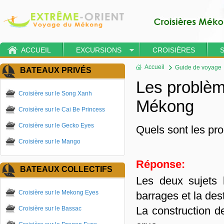
ACCUEIL
EXCURSIONS
CROISIÈRES
Accueil
Guide de voyage
BATEAUX PRIVÉS
Les problèm
Croisière sur le Song Xanh
Mékong
Croisière sur le Cai Be Princess
Croisière sur le Gecko Eyes
Quels sont les p
Croisière sur le Mango
Réponse:
BATEAUX COLLECTIFS
Les deux sujets 
Croisière sur le Mekong Eyes
barrages et la des
La construction d
Croisière sur le Bassac