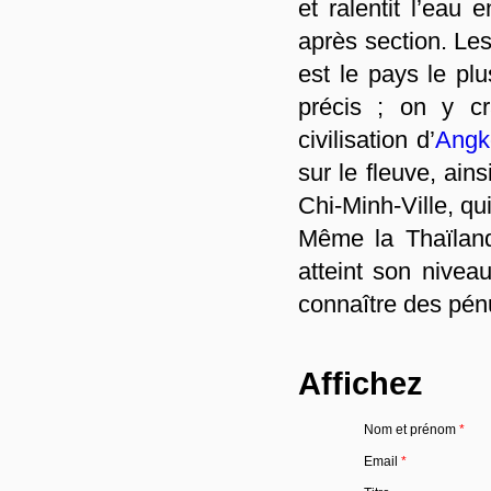
et ralentit l’eau
après section. Le
est le pays le pl
précis ; on y c
civilisation d’
Angk
sur le fleuve, ain
Chi-Minh-Ville, qui
Même la Thaïland
atteint son nive
connaître des pén
Affichez
Nom et prénom
*
Email
*