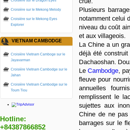
crue.
Croisière sur le Dragon Eyes
Plusieurs barrage
Croisière sur le Mekong Melody
notamment celui d
Croisière sur le Mekong Eyes
Explorer
niveau du coût ai
et aux villageois.
VIETNAM CAMBODGE
La Chine a un gran
déjà été construi
Croisière Vietnam Camboge sur le
Jayavarman
Dachaoshan. Douze
Le
Cambodge
, p
Croisière Vietnam Cambodge sur le
Jahan
fleuve pour nourr
Croisière Vietnam Cambodge sur le
annuelles fourn
Toum Tiou
remplissent le la
sujettes aux in
Chine de ne pas 
Hotline:
barrages sur le f
+84387866852