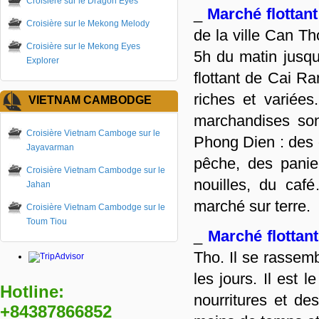
Croisière sur le Dragon Eyes
_
Marché flottan
Croisière sur le Mekong Melody
de la ville Can Th
Croisière sur le Mekong Eyes
5h du matin jusqu
Explorer
flottant de Cai R
riches et variée
VIETNAM CAMBODGE
marchandises son
Croisière Vietnam Camboge sur le
Phong Dien : des o
Jayavarman
pêche, des panie
Croisière Vietnam Cambodge sur le
nouilles, du ca
Jahan
marché sur terre.
Croisière Vietnam Cambodge sur le
Toum Tiou
_
Marché flottan
Tho. Il se rassemb
les jours. Il est 
Hotline:
nourritures et d
+84387866852