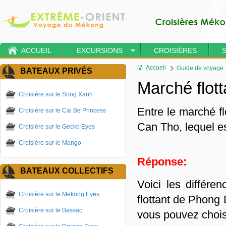
ACCUEIL
EXCURSIONS
CROISIÈRES
Accueil
Guide de voyage
BATEAUX PRIVÉS
Marché flot
Croisière sur le Song Xanh
Entre le marché f
Croisière sur le Cai Be Princess
Can Tho, lequel es
Croisière sur le Gecko Eyes
Croisière sur le Mango
Réponse:
BATEAUX COLLECTIFS
Voici les différe
Croisière sur le Mekong Eyes
flottant de Phong 
Croisière sur le Bassac
vous pouvez chois