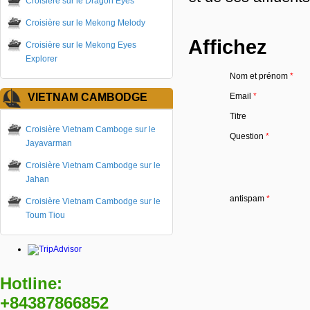
Croisière sur le Dragon Eyes
Croisière sur le Mekong Melody
Affichez
Croisière sur le Mekong Eyes
Explorer
Nom et prénom
*
VIETNAM CAMBODGE
Email
*
Titre
Croisière Vietnam Camboge sur le
Question
*
Jayavarman
Croisière Vietnam Cambodge sur le
Jahan
antispam
*
Croisière Vietnam Cambodge sur le
Toum Tiou
Hotline:
+84387866852