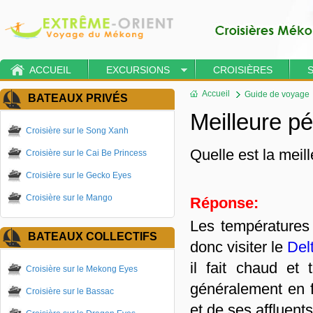
ACCUEIL
EXCURSIONS
CROISIÈRES
Accueil
Guide de voyage
BATEAUX PRIVÉS
Meilleure pé
Croisière sur le Song Xanh
Quelle est la meil
Croisière sur le Cai Be Princess
Croisière sur le Gecko Eyes
Croisière sur le Mango
Réponse:
Les températures
BATEAUX COLLECTIFS
donc visiter le
Del
il fait chaud et
Croisière sur le Mekong Eyes
généralement en f
Croisière sur le Bassac
et de ses affluent