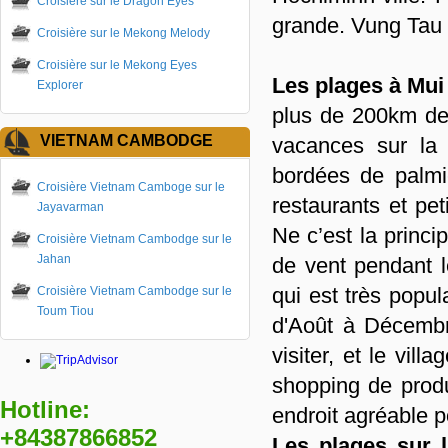
Croisière sur le Dragon Eyes
grande. Vung Tau
Croisière sur le Mekong Melody
Croisière sur le Mekong Eyes
Les plages à Mu
Explorer
plus de 200km de 
VIETNAM CAMBODGE
vacances sur la 
bordées de palmi
Croisière Vietnam Camboge sur le
restaurants et pe
Jayavarman
Ne c’est la princi
Croisière Vietnam Cambodge sur le
Jahan
de vent pendant l
qui est très popul
Croisière Vietnam Cambodge sur le
Toum Tiou
d'Août à Décembr
visiter, et le vi
shopping de produ
Hotline:
endroit agréable 
+84387866852
Les plages sur 