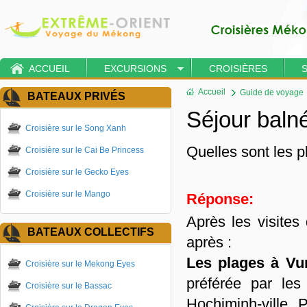
ACCUEIL
EXCURSIONS
CROISIÈRES
Accueil
Guide de voyage
BATEAUX PRIVÉS
Séjour baln
Croisière sur le Song Xanh
Quelles sont les p
Croisière sur le Cai Be Princess
Croisière sur le Gecko Eyes
Croisière sur le Mango
Réponse:
Après les visite
BATEAUX COLLECTIFS
après :
Les plages à Vu
Croisière sur le Mekong Eyes
préférée par le
Croisière sur le Bassac
Hochiminh-ville. P