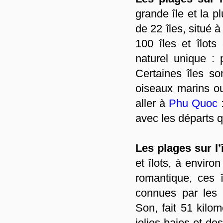
grande île et la p
de 22 îles, situé 
100 îles et îlot
naturel unique :
Certaines îles so
oiseaux marins o
aller à
Phu Quoc
:
avec les départs 
Les plages sur l
et îlots, à envir
romantique, ces 
connues par les 
Son, fait 51 kilo
jolies baies et de