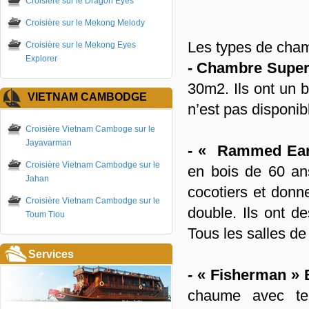
Croisière sur le Dragon Eyes
Croisière sur le Mekong Melody
Les types de cha
Croisière sur le Mekong Eyes
Explorer
- Chambre Super
30m2. Ils ont un b
VIETNAM CAMBODGE
n’est pas disponi
Croisière Vietnam Camboge sur le
Jayavarman
- « Rammed Ear
Croisière Vietnam Cambodge sur le
en bois de 60 an
Jahan
cocotiers et donn
Croisière Vietnam Cambodge sur le
double. Ils ont d
Toum Tiou
Tous les salles de 
Services
- « Fisherman »
chaume avec te