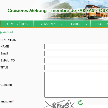
CROISIÈRES
SERVICES
GUIDE
GALER
Accueil
URL_SHARE
NAME
Email
EMAIL_TO
TITLE
Contenu
antispam
*