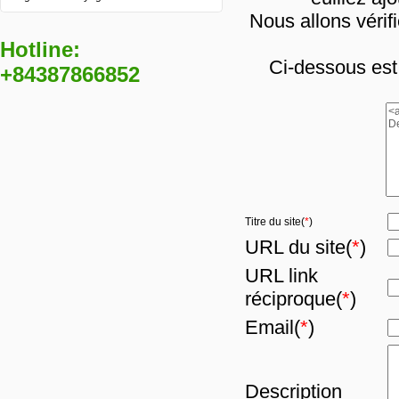
Nous allons vérif
Hotline:
Ci-dessous est 
+84387866852
Titre du site(
*
)
URL du site(
*
)
URL link
réciproque(
*
)
Email(
*
)
Description