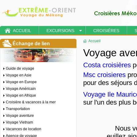
ACCUEIL
EXCURSIONS
CROISIÈRES
Accueil
Échange de lien
Voyage ave
Costa croisières
po
Guide de voyage
Msc croisieres
pro
Voyage en Asie
pour des séjours 
Voyage en Europe
Voyage Américain
Voyage Ile Mauric
Voyage en Afrique
sur l'un des plus 
Croisière & vacances à la mer
Transportation
Voyage aventure
Voyage Vietnam
Nous vo
Vacances de location
euillez aj
Agence de voyage