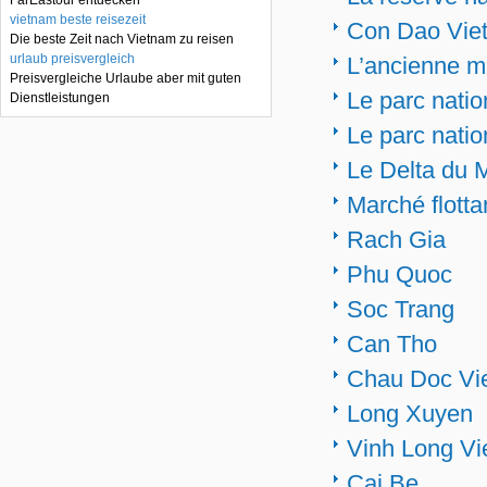
FarEastour entdecken
vietnam beste reisezeit
Con Dao Viet
Die beste Zeit nach Vietnam zu reisen
urlaub preisvergleich
L’ancienne m
Preisvergleiche Urlaube aber mit guten
Le parc nati
Dienstleistungen
Le parc nati
Le Delta du 
Marché flott
Rach Gia
Phu Quoc
Soc Trang
Can Tho
Chau Doc Vi
Long Xuyen
Vinh Long V
Cai Be