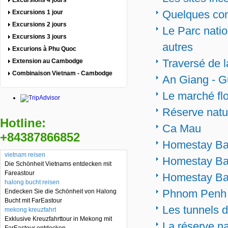
Excursions 4 jours
Quelques con
Excursions 1 jour
Excursions 2 jours
Le Parc nati
Excursions 3 jours
autres
Excurions à Phu Quoc
Traversé de 
Extension au Cambodge
Combinaison Vietnam - Cambodge
An Giang - G
Le marché fl
Réserve natu
Hotline:
Ca Mau
+84387866852
Homestay Ba
vietnam reisen
Homestay Ba 
Die Schönheit Vietnams entdecken mit
Fareastour
Homestay Ba 
halong bucht reisen
Phnom Penh
Endecken Sie die Schönheit von Halong
Bucht mit FarEastour
Les tunnels 
mekong kreuzfahrt
Exklusive Kreuzfahrttour in Mekong mit
La réserve na