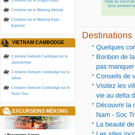
Croisière sur le Dragon Eyes
Visite du sud et de
Quoc pendant u
Croisière sur le Mekong Melody
Croisière sur le Mekong Eyes
Explorer
Destinations
VIETNAM CAMBODGE
Quelques conn
Bonbon de la 
Croisière Vietnam Camboge sur le
Jayavarman
pas manquer
Croisière Vietnam Cambodge sur le
Conseils de 
Jahan
Visitez les vi
Croisière Vietnam Cambodge sur le
Toum Tiou
vie au delta
Découvrir la 
EXCURSIONS MÉKONG
Nam - Soc T
La beauté de 
Les sites in