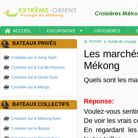
ACCUEIL
EXCURSIONS
CROISIÈRES
Accueil
Guide de voyage
BATEAUX PRIVÉS
Les marchés
Croisière sur le Song Xanh
Mékong
Croisière sur le Cai Be Princess
Croisière sur le Gecko Eyes
Quels sont les ma
Croisière sur le Mango
Réponse:
BATEAUX COLLECTIFS
Voulez-vous sentir
Croisière sur le Mekong Eyes
De voir les vrais 
En regardant les
Croisière sur le Bassac