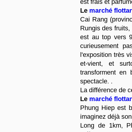
est frais et parfum
Le
marché flotta
Cai Rang (provin
Rungis des fruits,
est au top vers 9
curieusement pa
l'exposition très 
et-vient, et sur
transforment en 
spectacle. .
La différence de c
Le
marché flotta
Phung Hiep est bie
imaginez déjà son
Long de 1km, Ph