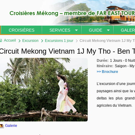
CROISIÈRES
SERVICES
GUIDE
GALER
Accueil
Excursion
Excursions 1 jour
Circuit Mekong Vietnam 1J My T
Circuit Mekong Vietnam 1J My Tho - Ben 
Durée:
1 Jours - 0 Nuit
Itinéraire:
Saigon - My
>> Brochure
L’excursion d’une jour
paysages ainsi que la 
deltas les plus gran
agricoles du Vietnam.
Galerie