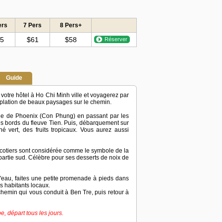
ers
7 Pers
8 Pers+
5
$61
$58
Réserver
Guide
votre hôtel à Ho Chi Minh ville et voyagerez par
mplation de beaux paysages sur le chemin.
île de Phoenix (Con Phung) en passant par les
les bords du fleuve Tien. Puis, débarquement sur
é vert, des fruits tropicaux. Vous aurez aussi
ocotiers sont considérée comme le symbole de la
 partie sud. Célèbre pour ses desserts de noix de
 d'eau, faites une petite promenade à pieds dans
s habitants locaux.
chemin qui vous conduit à Ben Tre, puis retour à
e, départ tous les jours.