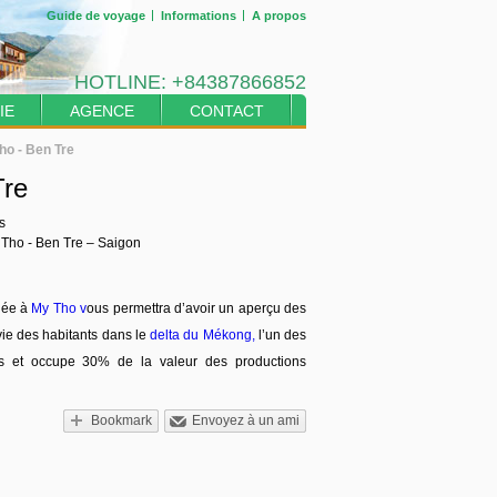
Guide de voyage
Informations
A propos
HOTLINE:
+84387866852
IE
AGENCE
CONTACT
ho - Ben Tre
Tre
s
 Tho - Ben Tre – Saigon
née à
My Tho v
ous permettra d’avoir un aperçu des
vie des habitants dans le
delta du Mékong,
l’un des
ds et occupe 30% de la valeur des productions
Bookmark
Envoyez à un ami