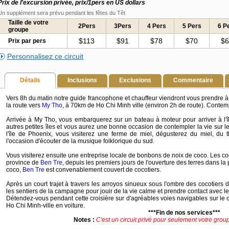
Prix de l'excursion privée, prix/1pers en US dollars
Un supplément sera prévu pendant les fêtes du Têt
Taille de votre
2Pers
3Pers
4 Pers
5 Pers
6 P
groupe
$113
$91
$78
$70
$6
Prix par pers
Personnalisez ce circuit
Détails
Inclusions
Exclusions
Commentaire
Vers 8h du matin notre guide francophone et chauffeur viendront vous prendre à 
la route vers
My Tho
, à 70km de Ho Chi Minh ville (environ 2h de route). Conte
Arrivée à My Tho, vous embarquerez sur un bateau à moteur pour arriver à l'
autres petites îles et vous aurez une bonne occasion de contempler la vie sur 
l'île de Phoenix, vous visiterez une ferme de miel, dégusterez du miel, du th
l'occasion d'écouter de la musique folklorique du sud.
Vous visiterez ensuite une entreprise locale de bonbons de noix de coco. Les c
province de
Ben Tre,
depuis les premiers jours de l'ouverture des terres dans la
coco,
Ben Tre
est convenablement couvert de cocotiers.
Après un court trajet à travers les arroyos sinueux sous l'ombre des cocotiers
les sentiers de la campagne pour jouir de la vie calme et prendre contact avec le
Détendez-vous pendant cette croisière sur d'agréables voies navigables sur le 
Ho Chi Minh-ville en voiture.
***Fin de nos services***
Notes :
C'est un circuit privé pour seulement votre group