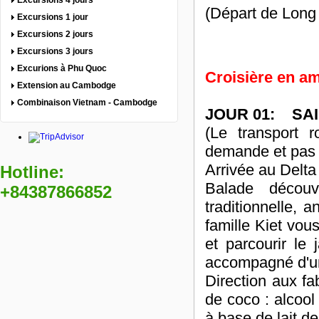
Excursions 4 jours
(Départ de Long
Excursions 1 jour
Excursions 2 jours
Excursions 3 jours
Excurions à Phu Quoc
Croisière en a
Extension au Cambodge
Combinaison Vietnam - Cambodge
JOUR 01: SAIG
(Le transport r
demande et pas 
Arrivée au Delt
Hotline:
Balade décou
+84387866852
traditionnelle, 
famille Kiet vous
et parcourir le 
accompagné d'un 
Direction aux fa
de coco : alcool 
à base de lait d