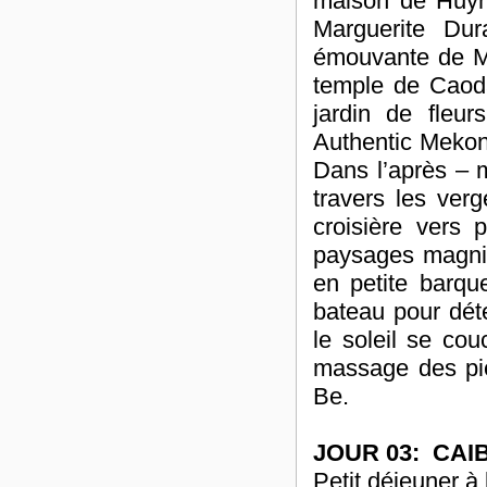
maison de Huyn
Marguerite Dur
émouvante de Ma
temple de Caoda
jardin de fleu
Authentic Mekon
Dans l’après – 
travers les verg
croisière vers
paysages magnifi
en petite barqu
bateau pour déte
le soleil se co
massage des pie
Be.
JOUR 03: CA
Petit déjeuner à 