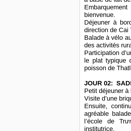
Embarquement s
bienvenue.
Déjeuner à bor
direction de Cai 
Balade à vélo au
des activités rur
Participation d’
le plat typique 
poisson de Thatl
JOUR 02: SAD
Petit déjeuner à 
Visite d’une briqu
Ensuite, conti
agréable balad
l’école de Tr
institutrice.