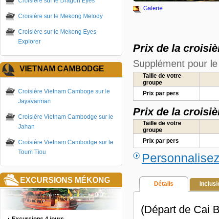
Croisière sur le Dragon Eyes
Galerie
Croisière sur le Mekong Melody
Croisière sur le Mekong Eyes
Explorer
Prix de la croisi
Supplément pour le 2
VIETNAM CAMBODGE
Taille de votre
groupe
Croisière Vietnam Camboge sur le
Prix par pers
Jayavarman
Prix de la croisi
Croisière Vietnam Cambodge sur le
Taille de votre
Jahan
groupe
Prix par pers
Croisière Vietnam Cambodge sur le
Toum Tiou
Personnalisez 
EXCURSIONS MÉKONG
Détails
Inclus
(Départ de Cai 