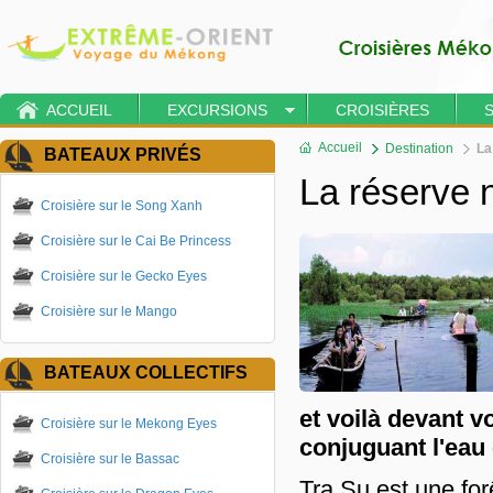
ACCUEIL
EXCURSIONS
CROISIÈRES
Accueil
Destination
La
BATEAUX PRIVÉS
La réserve n
Croisière sur le Song Xanh
Croisière sur le Cai Be Princess
Croisière sur le Gecko Eyes
Croisière sur le Mango
BATEAUX COLLECTIFS
et voilà devant v
Croisière sur le Mekong Eyes
conjuguant l'eau 
Croisière sur le Bassac
Tra Su est une fo