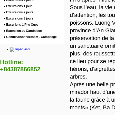
Excursions 4 jours
Sous l’eau, la vi
Excursions 1 jour
Excursions 2 jours
d’attention, les 
Excursions 3 jours
poissons. Luong V
Excurions à Phu Quoc
province d’An Gian
Extension au Cambodge
préservation de la
Combinaison Vietnam - Cambodge
un sanctuaire orn
plus, des roussett
ce lieu pour se re
Hotline:
+84387866852
hérons, d’aigrett
arbres.
Après une belle p
mirador haut d’un
la faune grâce à u
monts» (Ket, Ba D