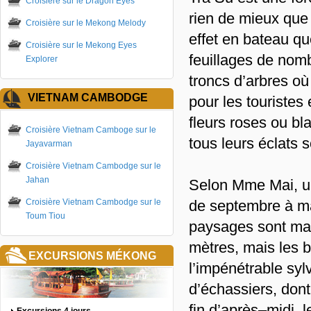
Croisière sur le Dragon Eyes
rien de mieux que 
Croisière sur le Mekong Melody
effet en bateau que
Croisière sur le Mekong Eyes
feuillages de nomb
Explorer
troncs d’arbres où
VIETNAM CAMBODGE
pour les touristes
fleurs roses ou bla
Croisière Vietnam Camboge sur le
tous leurs éclats s
Jayavarman
Croisière Vietnam Cambodge sur le
Jahan
Selon Mme Mai, une
Croisière Vietnam Cambodge sur le
de septembre à mar
Toum Tiou
paysages sont mag
mètres, mais les b
EXCURSIONS MÉKONG
l’impénétrable syl
d’échassiers, dont
fin d’après–midi, 